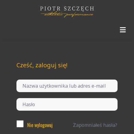
Cześć, zaloguj się!
Nie wylogowuj
Zapomniałeś hasła?